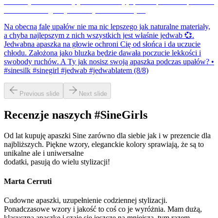
Na obecną falę upałów nie ma nic lepszego jak naturalne materiały,
a chyba najlepszym z nich wszystkich jest właśnie jedwab 💞.
Jedwabna apaszka na głowie ochroni Cię od słońca i da uczucie
chłodu. Założona jako bluzka będzie dawała poczucie lekkości i
swobody ruchów. A Ty jak nosisz swoją apaszka podczas upałów? •
#sinesilk #sinegirl #jedwab #jedwablatem (8/8)
Previous slide
Next slide
Recenzje naszych #SineGirls
Od lat kupuję apaszki Sine zarówno dla siebie jak i w prezencie dla
najbliższych. Piękne wzory, eleganckie kolory sprawiają, że są to
unikalne ale i uniwersalne
dodatki, pasują do wielu stylizacji!
Marta Cerruti
Cudowne apaszki, uzupełnienie codziennej stylizacji.
Ponadczasowe wzory i jakość to coś co je wyróżnia. Mam dużą,
klasyczną apaszkę i czaję się jeszcze na mniejszą, tym razem