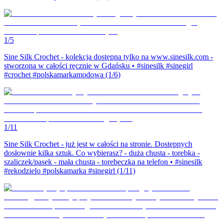
1/
5
Sine Silk Crochet - kolekcja dostępna tylko na www.sinesilk.com -
stworzona w całości ręcznie w Gdańsku • #sinesilk #sinegirl
#crochet #polskamarkamodowa (1/6)
1/
11
Sine Silk Crochet - już jest w całości na stronie. Dostępnych
dosłownie kilka sztuk. Co wybierasz? - duża chusta - torebka -
szaliczek/pasek - mała chusta - torebeczka na telefon • #sinesilk
#rekodzielo #polskamarka #sinegirl (1/11)