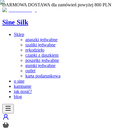
DARMOWA DOSTAWA dla zamówień powyżej 800 PLN
Sine Silk
Sklep
apaszki jedwabne
szaliki jedwabne
rękodzieło
czapki z daszkiem
poszetki jedwabne
gumki jedwabne
outlet
karta podarunkowa
o sine
kampanie
jak nosić?
blog