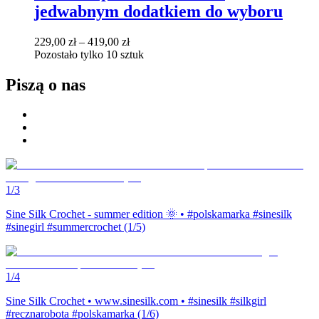
jedwabnym dodatkiem do wyboru
229,00 zł – 419,00 zł
Pozostało tylko 10 sztuk
Piszą o nas
1/
3
Sine Silk Crochet - summer edition 🌞 • #polskamarka #sinesilk
#sinegirl #summercrochet (1/5)
1/
4
Sine Silk Crochet • www.sinesilk.com • #sinesilk #silkgirl
#recznarobota #polskamarka (1/6)