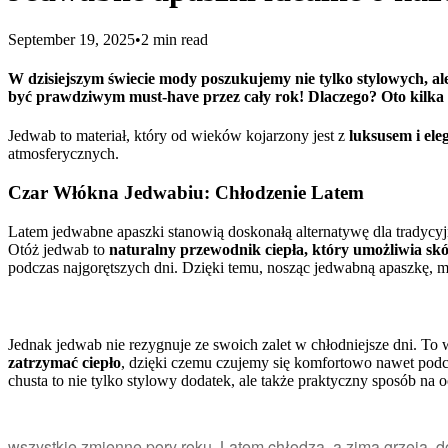
September 19, 2025
•
2
min read
W dzisiejszym świecie mody poszukujemy nie tylko stylowych, a
być prawdziwym must-have przez cały rok! Dlaczego? Oto kilka r
Jedwab to materiał, który od wieków kojarzony jest z
luksusem i ele
atmosferycznych.
Czar Włókna Jedwabiu: Chłodzenie Latem
Latem jedwabne apaszki stanowią doskonałą alternatywę dla tradycyj
Otóż jedwab to
naturalny przewodnik ciepła, który umożliwia sk
podczas najgorętszych dni. Dzięki temu, nosząc jedwabną apaszkę, 
Jednak jedwab nie rezygnuje ze swoich zalet w chłodniejsze dni. To 
zatrzymać ciepło
, dzięki czemu czujemy się komfortowo nawet podc
chusta to nie tylko stylowy dodatek, ale także praktyczny sposób n
wszystkie zmienne pory roku. Latem chłodzą, a zimą grzeją, d