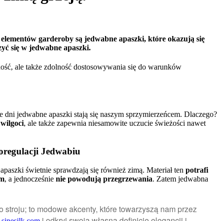
 elementów garderoby są jedwabne apaszki, które okazują się
zyć się w jedwabne apaszki.
tność, ale także zdolność dostosowywania się do warunków
nie dni jedwabne apaszki stają się naszym sprzymierzeńcem. Dlaczego?
wilgoci
, ale także zapewnia niesamowite uczucie świeżości nawet
regulacji Jedwabiu
apaszki świetnie sprawdzają się również zimą. Materiał ten
potrafi
em
, a jednocześnie
nie powodują przegrzewania
. Zatem jedwabna
o stroju; to modowe akcenty, które towarzyszą nam przez
i odkryj swoją własną definicję elegancji i
sinesilk.com