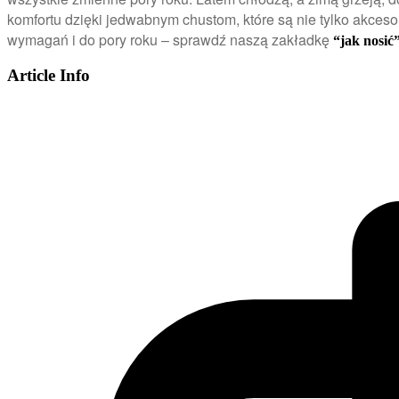
komfortu dzięki jedwabnym chustom, które są nie tylko akceso
wymagań i do pory roku – sprawdź naszą zakładkę
“jak nosić”
Article Info