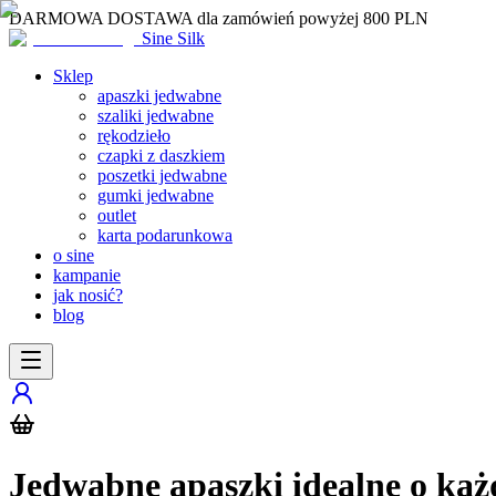
DARMOWA DOSTAWA dla zamówień powyżej 800 PLN
Sine Silk
Sklep
apaszki jedwabne
szaliki jedwabne
rękodzieło
czapki z daszkiem
poszetki jedwabne
gumki jedwabne
outlet
karta podarunkowa
o sine
kampanie
jak nosić?
blog
Jedwabne apaszki idealne o każd