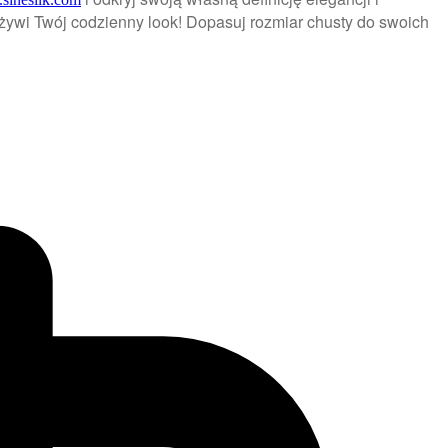
ożywi Twój codzienny look! Dopasuj rozmiar chusty do swoich