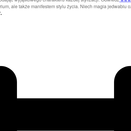
rium, ale także manifestem stylu życia. Niech magia jedwabiu 
.