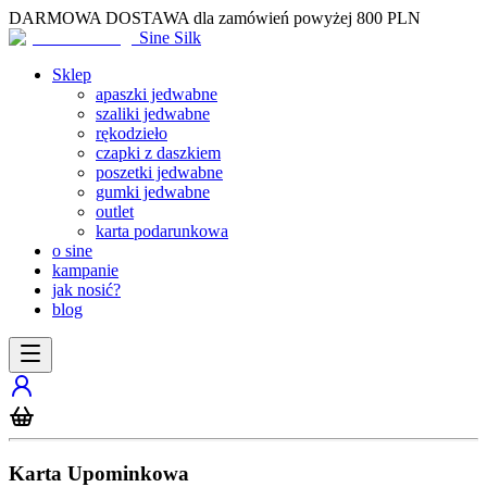
DARMOWA DOSTAWA dla zamówień powyżej 800 PLN
Sine Silk
Sklep
apaszki jedwabne
szaliki jedwabne
rękodzieło
czapki z daszkiem
poszetki jedwabne
gumki jedwabne
outlet
karta podarunkowa
o sine
kampanie
jak nosić?
blog
Karta Upominkowa